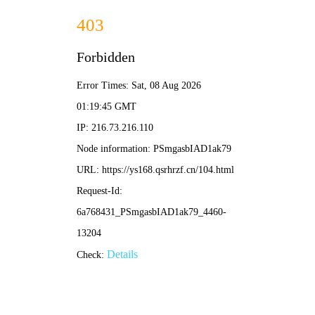
⏳ 98影院
时光首页
岁月片库
经典永存
每日98
我的年轮
⏳ 时光沉淀 ·
经典98
98影院
带来
在线影
视
时光体验，
免费
观看
海量电影剧
集，
高清画质
如岁
月留痕，
每日更新
经典新片，
无广告
纯净陪伴。
✨ 今日98推荐：
《热辣滚烫》时光